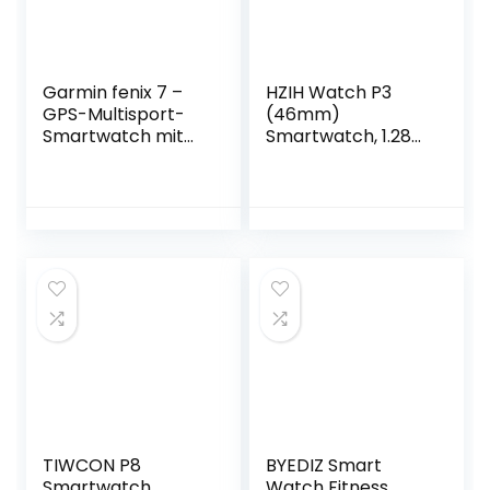
Garmin fenix 7 –
HZIH Watch P3
GPS-Multisport-
(46mm)
Smartwatch mit
Smartwatch, 1.28
Farbdisplay und
Zoll Display mit 3D
Touch-/Tastenbe
Glasbildschirm,
dienung, TOPO-
Bluetooth Anrufen,
Karten, über 60
P3-HZ345, One
vorinstallierte
Size
Sport-Apps,
Garmin Music und
Garmin Pay.
Verschiedene
Varianten zur
Auswahl.
TIWCON P8
BYEDIZ Smart
Smartwatch
Watch Fitness