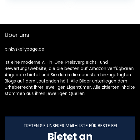
150 Sportmodi,
Saphir-Display,
Titangehäuse in
Militärqualität, 20
ATM wasserdicht
Über uns
für Herren Damen
binkyskellypage.de
ist eine moderne All-in-One-Preisvergleichs- und
Bewertungswebsite, die die besten auf Amazon verfügbaren
Angebote bietet und Sie durch die neuesten hinzugefügten
Blogs auf dem Laufenden hält. Alle Bilder unterliegen dem
Urheberrecht ihrer jeweiligen Eigentümer. Alle zitierten Inhalte
stammen aus ihren jeweiligen Quellen.
TRETEN SIE UNSERER MAIL-LISTE FÜR BESTE BEI
Bietet an