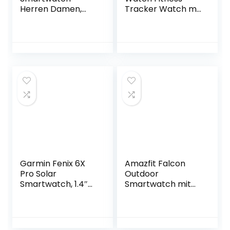
Herren Damen,
Tracker Watch mit
Fitness
Schlafüberwachun
Armbanduhr,
g, 5
Smart Watch
Bewegungsaufzeic
Touchscreen
hnungsmodi,
Fitnessuhr mit
Smartwatch für
Schrittzähler,
Android und iOS,
Schlafmonitor,
Round Desgin
Musiksteuerfunktio
Smart Watch
n Sportuhr
P3/BD-608
Smartwatch(P8/T
[Schwarz]
C-602)
Garmin Fenix 6X
Amazfit Falcon
Pro Solar
Outdoor
Smartwatch, 1.4″
Smartwatch mit
Zoll, 21 Tage
Dual-Band GPS,
Akkulaufzeit, Titan
Smarter
(010,02157,24)
Sportcoach,
Trainingsvorlagen,