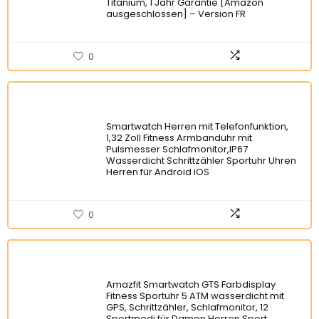
Titanium, 1 Jahr Garantie [Amazon
ausgeschlossen] – Version FR
0
Smartwatch Herren mit Telefonfunktion,
1,32 Zoll Fitness Armbanduhr mit
Pulsmesser Schlafmonitor,IP67
Wasserdicht Schrittzähler Sportuhr Uhren
Herren für Android iOS
0
Amazfit Smartwatch GTS Farbdisplay
Fitness Sportuhr 5 ATM wasserdicht mit
GPS, Schrittzähler, Schlafmonitor, 12
Sportmodi für Damen Herren Sport,