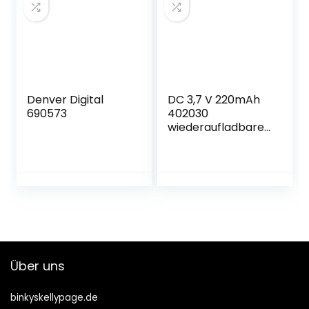
Armbanduhr,
Schrittzähler Uhr
für Android
iOS,Pink
Denver Digital
DC 3,7 V 220mAh
690573
402030
wiederaufladbarer
Lithium-Polymer-
Akku,
Batterieersatz für
DIY-
Elektronikprodukt
e mit 3,7–5 V,
Mobile
Energiespeicherlei
stung, LED-
Über uns
Leuchten、Uhr,
Kopfhörer
binkyskellypage.de