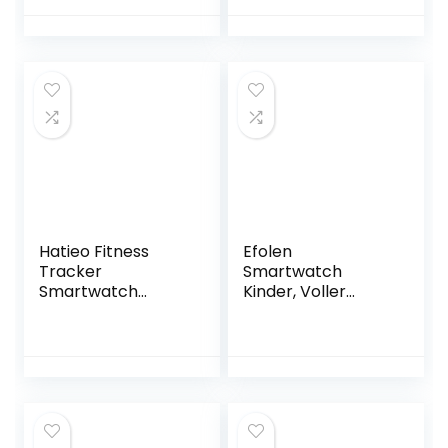
Tracker mit
Kamera Wecker
SOS Für Jungen
Mädchen Blau
Tolle
Kompatibilität
Hatieo Fitness
Efolen
Tracker
Smartwatch
Smartwatch
Kinder, Voller
Damen,1,69 Zoll
Touchscreen 14
Armbanduhr mit
Spiele Kinderuhr
Personalisiertem
mit Kamera,
Bildschirm,Pulsmes
Geburtstags
ser Schlafmonitor,
Geschenke
IP68 Wasserdicht
Jungen Mädchen
Fitness
3-10 (Rosa)