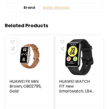
Brand
Marke: Weybon
Related Products
HUAWEI Fit Mini
HUAWEI WATCH
Brown, OB02795,
FIT new
Gold
Smartwatch, 1,64
Zoll lebendiges
AMOLED-Display,
10 Tage