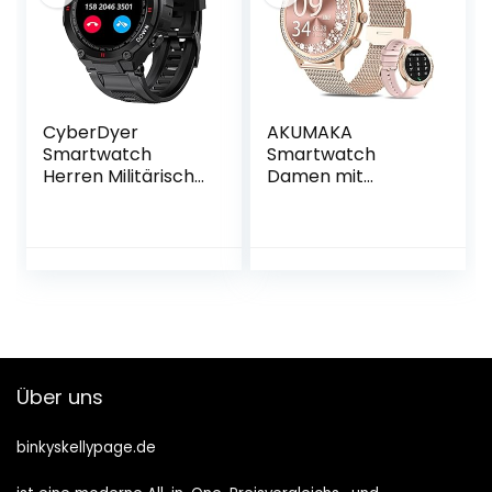
Android iOS Silber,
Android
Geschenke für
IOS,Schwarz
Frauen
CyberDyer
AKUMAKA
Smartwatch
Smartwatch
Herren Militärische
Damen mit
Fitnessuhr 1.3”
Telefonfunktion
Touchscreen
1.32″ Zoll HD,
Stoppuhr mit
Diamond Love,
Bluetooth-Anrufe,
Armbanduhr SpO2
Schrittzähler,
Pulsmesser
Gesundheits,
Schlafmonitor
Pulsuhr
Menstruationszykl
Schlafmonitor,
us Schrittzähler
Wasserdicht
Musikplayer
Über uns
Fitness Tracker für
Android iOS Gold,
iOS und Android
Geschenke für
Frauen
binkyskellypage.de