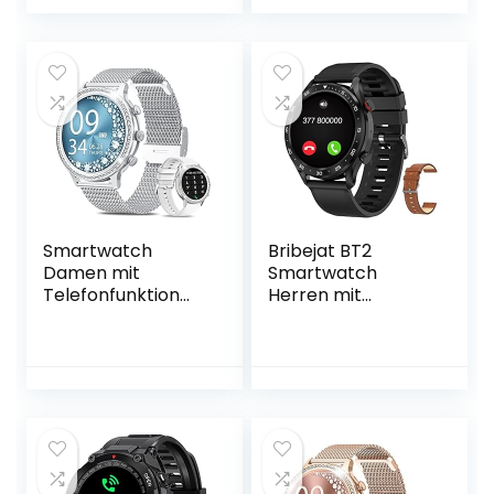
Akkulaufzeit,
ganztägige SpO2-
Überwachung,
24/7
Herzfrequenzüber
wachung,
Deutsche Version,
Einheitsgröße,
Graphite Black
Smartwatch
Bribejat BT2
Damen mit
Smartwatch
Telefonfunktion
Herren mit
1.32″ Zoll HD
Telefonfunktion, 10
AKUMAKA
Modus Sportuhren
Diamond Love,
wasserdichte IP68,
Armbanduhr SpO2
Fitnessuhr Herren
Pulsmesser
mit Schrittzähler
Schlafmonitor
Pulsmesser
Menstruationszykl
Schlafmonitor
us Schrittzähler
128mb
Musikplayer
Musikspeicher für