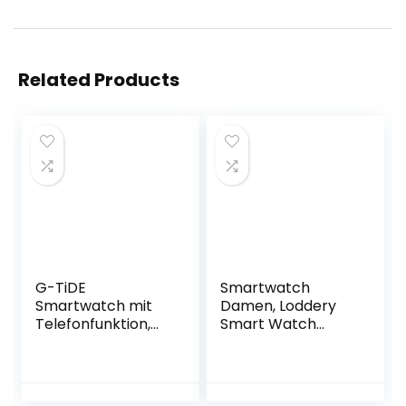
Related Products
G-TiDE
Smartwatch
Smartwatch mit
Damen, Loddery
Telefonfunktion,
Smart Watch
1.32 Zoll HD Voll
Damenuhr mit 1,3″
Touchscreen, 10
HD-
Tage Akkulaufzeit,
Farbbildschirm,
24 Sportmodi, mit
Fitnessuhr Damen