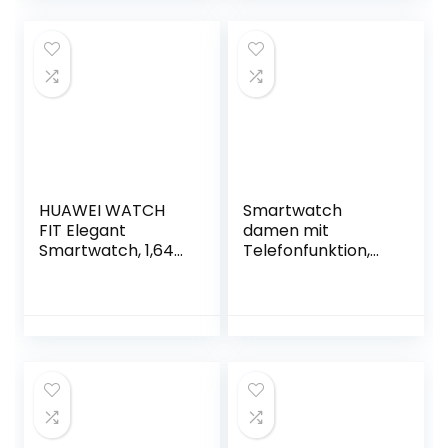
Herzfrequenz
mit Überwachung
Schlaf
von SpO2,
Monitor,Bluetooth
Herzfrequenz,
5.2, IP68
Schlaf, Stress usw.
wasserdicht,
5ATM Wasserdicht
Android/iOS, Grau
Sportuhr für iOS
Android
HUAWEI WATCH
Smartwatch
FIT Elegant
damen mit
Smartwatch, 1,64
Telefonfunktion,
Zoll AMOLED-
1,69″ schrittzähler
Display,
uhr damen mit
Persönlicher
großem
Coach, 10 Tage
Farbdisplay, Alexa
Akkulaufzeit, GPS,
eingebaute,
5ATM,
Pulsmesser,
Herzfrequenzmess
Schlafmonitor,
ung – Exklusiv auf
Schrittzähler,
Amazon: 30
Aktivitätstracker