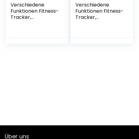
Verschiedene
Verschiedene
Funktionen Fitness-
Funktionen Fitness-
Tracker,
Tracker,
kompatibel mit
kompatibel mit
Android und iOS,
Android und iOS,
GPS-Smartwatch,
GPS-Smartwatch,
Sauerstofferkennu
Sauerstofferkennu
ng im Sangre, Pink
ng im Sangre, Pink
Q19
Q23
Über uns