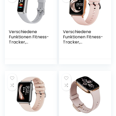
Verschiedene
Verschiedene
Funktionen Fitness-
Funktionen Fitness-
Tracker,
Tracker,
kompatibel mit
kompatibel mit
Android und iOS,
Android und iOS,
GPS-Smartwatch,
GPS-Smartwatch,
Sauerstofferkennu
Sauerstofferkennu
ng im Sangre, Grau
ng im Sangre, Pink
C60
Q15