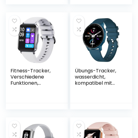
Sauerstofferkennu
Sauerstofferkennu
ng im Sangre,
ng im Sangre,
Schwarz C60
Violett Q23
Fitness-Tracker,
Übungs-Tracker,
Verschiedene
wasserdicht,
Funktionen,
kompatibel mit
kompatibel mit
Android und iOS,
Android und iOS,
GPS-Smartwatch,
GPS-Smartwatch,
Sauerstofferkennu
Sauerstofferkennu
ng im Sangre, Blau
ng im Sangre, Weiß
N415MX1