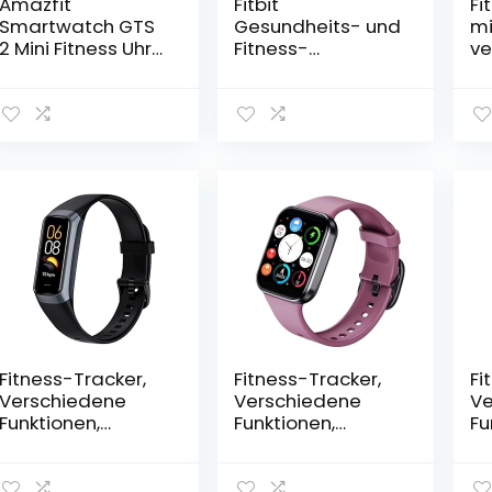
Amazfit
Fitbit
Fi
Smartwatch GTS
Gesundheits- und
mi
2 Mini Fitness Uhr
Fitness-
ve
1.55 Zoll AMOLED
Smartwatch
Fu
Display, GPS
Sense 2 mit
ko
Aktivitätstracker,
integriertem GPS,
An
Alexa, 5 ATM,
fortschrittlichen
GP
Überwachung der
Gesundheitsfunkti
Sa
Herzfrequenz,
onen und bis zu 6
un
SpO2 für Damen
Tagen
Vi
Herren
Akkulaufzeit –
kompatibel mit
Android und iOS
Fitness-Tracker,
Fitness-Tracker,
Fi
Verschiedene
Verschiedene
Ve
Funktionen,
Funktionen,
Fu
kompatibel mit
kompatibel mit
ko
Android und iOS,
Android und iOS,
An
GPS-Smartwatch,
GPS-Smartwatch,
GP