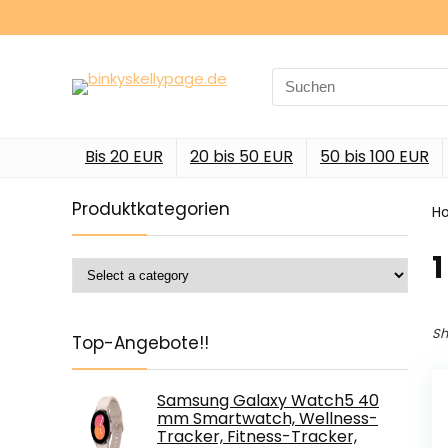
Search
for:
Bis 20 EUR
20 bis 50 EUR
50 bis 100 EUR
Produktkategorien
H
‎1
Sh
Top-Angebote!!
Samsung Galaxy Watch5 40
mm Smartwatch, Wellness-
Tracker, Fitness-Tracker,