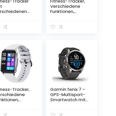
tness-Tracker
Fitness-Tracker,
t
Verschiedene
rschiedenen
Funktionen,
nktionen,
kompatibel mit
mpatibel mit
Android und iOS,
droid und iOS,
GPS-Smartwatch,
S-Smartwatch,
Sauerstofferkenn
uerstofferkenn
ung im Sangre,
g im Sangre,
Dunkelgrün Q15
olett C60
tness-Tracker,
Garmin fenix 7 –
rschiedene
GPS-Multisport-
nktionen,
Smartwatch mit
mpatibel mit
Farbdisplay und
droid und iOS,
Touch-/Tastenbe
S-Smartwatch,
dienung, TOPO-