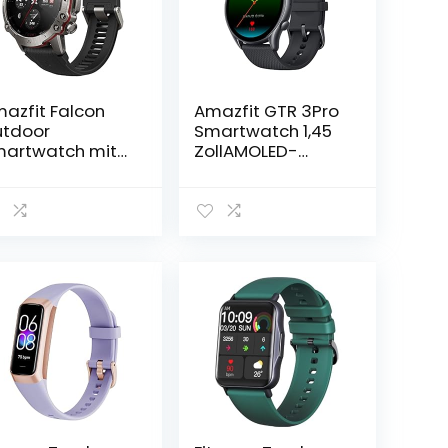
azfit Falcon
Amazfit GTR 3Pro
tdoor
Smartwatch 1,45
artwatch mit
ZollAMOLED-
al-Band GPS,
Display GPS
arter
Fitness Uhr mit
ortcoach,
Überwachung von
ainingsvorlagen
Herzfrequenz,
150 Sportmodi,
Schlaf, Stress,
phir-Display,
SpO2, Sport
tangehäuse in
Watch mit über
litärqualität, 20
150 Sportmodi,
M wasserdicht
Bluetooth-
r Herren Damen
Anrufen,
Musiksteuerung,
Alexa