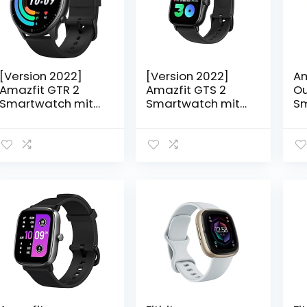
[Version 2022]
[Version 2022]
Am
Amazfit GTR 2
Amazfit GTS 2
Ou
Smartwatch mit
Smartwatch mit
Sm
Bluetooth-Anrufe,
AMOLED Always-
Du
3 GB
on Display,
Sm
Musikspeicher,
Bluetooth-Anrufe,
Sp
Sportuhr mit 90
3 GB
Tr
Sportmodi,
Musikspeicher,
, 
Herzfrequenz-
Sportuhr mit 90
Sa
und SpO2-
Sportmodi,
Ti
Überwachung,
Herzfrequenz-
Mi
Alexa
und SpO2-
AT
Überwachung,
fü
Alexa, GPS