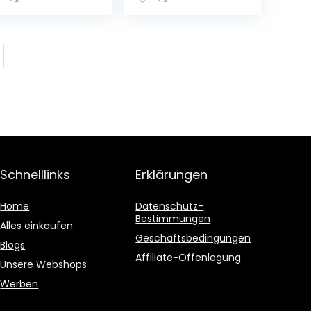
uerstofferkenn
Karten, über 60
g im Sangre,
vorinstallierte
eiß
Sport-Apps,
Garmin Music und
Garmin Pay.
Verschiedene
Varianten zur
Auswahl.
Schnelllinks
Erklärungen
Home
Datenschutz-
Bestimmungen
Alles einkaufen
Geschäftsbedingungen
Blogs
Affiliate-Offenlegung
Unsere Webshops
Werben