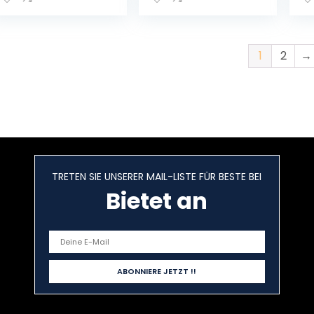
Sauerstofferkenn
Sauerstofferkenn
Sa
ung im Sangre,
ung im Sangre,
un
Schwarz C60
Violett Q23
W
1
2
→
TRETEN SIE UNSERER MAIL-LISTE FÜR BESTE BEI
Bietet an