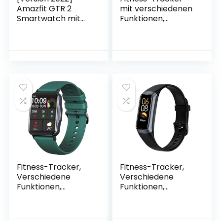
Amazfit GTR 2
mit verschiedenen
Smartwatch mit
Funktionen,
Bluetooth-Anrufe, 3
kompatibel mit
GB Musikspeicher,
Android und iOS,
Sportuhr mit 90
GPS-Smartwatch,
Sportmodi,
Sauerstofferkennu
Herzfrequenz- und
ng im Sangre,
SpO2-
Violett C60
Überwachung,
Alexa
Fitness-Tracker,
Fitness-Tracker,
Verschiedene
Verschiedene
Funktionen,
Funktionen,
kompatibel mit
kompatibel mit
Android und iOS,
Android und iOS,
GPS-Smartwatch,
GPS-Smartwatch,