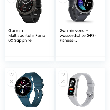
Garmin
Garmin venu –
Multisportuhr Fenix
wasserdichte GPS-
6X Sapphire
Fitness-
Smartwatch mit
AMOLED Display,
Trainingsplänen &
animierten
Übungen. 20 Sport-
Apps,
Herzfrequenzmess
ung, 5 Tage
Akkulaufzeit,
kontaktloses
Bezahlen,
Musikplayer