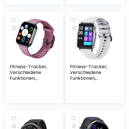
Sauerstofferkennu
Sauerstofferkennu
ng im Sangre,
ng im Sangre,
Dunkelgrün Q15
Schwarz C60
Fitness-Tracker,
Fitness-Tracker,
Verschiedene
Verschiedene
Funktionen,
Funktionen,
kompatibel mit
kompatibel mit
Android und iOS,
Android und iOS,
GPS-Smartwatch,
GPS-Smartwatch,
Sauerstofferkennu
Sauerstofferkennu
ng im Sangre,
ng im Sangre, Weiß
Violett Q23