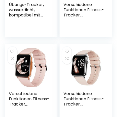
Übungs-Tracker,
Verschiedene
wasserdicht,
Funktionen Fitness-
kompatibel mit
Tracker,
Android und iOS,
kompatibel mit
GPS-Smartwatch,
Android und iOS,
Sauerstofferkennu
GPS-Smartwatch,
ng im Sangre, Blau
Sauerstofferkennu
N415MX1
ng im Sangre, Grau
C60
Verschiedene
Verschiedene
Funktionen Fitness-
Funktionen Fitness-
Tracker,
Tracker,
kompatibel mit
kompatibel mit
Android und iOS,
Android und iOS,