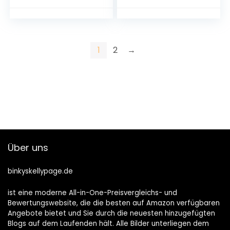
GPS-Smartwatch,
GPS-Smartwatch,
Sauerstofferkennu
Sauerstofferkennu
ng im Sangre, Pink
ng im Sangre, Pink
Q15
Q19
1
2
→
Über uns
binkyskellypage.de
ist eine moderne All-in-One-Preisvergleichs- und
Bewertungswebsite, die die besten auf Amazon verfügbaren
Angebote bietet und Sie durch die neuesten hinzugefügten
Blogs auf dem Laufenden hält. Alle Bilder unterliegen dem