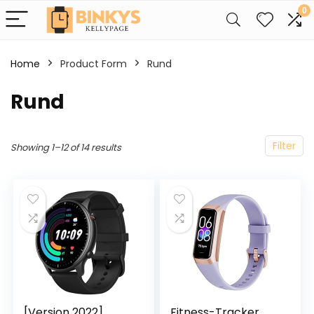
0
Home
Product Form
‎Rund
‎Rund
Filter
Showing 1–12 of 14 results
[Version 2022]
Fitness-Tracker