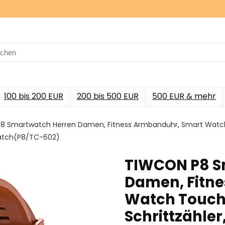
rch
100 bis 200 EUR
200 bis 500 EUR
500 EUR & mehr
 Smartwatch Herren Damen, Fitness Armbanduhr, Smart Watch T
watch(P8/TC-602)
TIWCON P8 S
Damen, Fitn
Watch Touchs
Schrittzähler