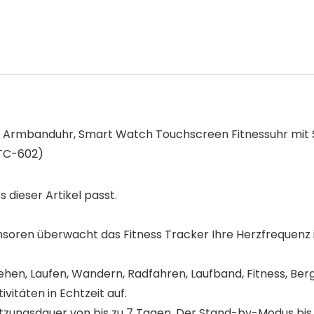
rmbanduhr, Smart Watch Touchscreen Fitnessuhr mit Sc
/TC-602)
s dieser Artikel passt.
nsoren überwacht das Fitness Tracker Ihre Herzfrequenz 
hen, Laufen, Wandern, Radfahren, Laufband, Fitness, Be
vitäten in Echtzeit auf.
utzungsdauer von bis zu 7 Tagen. Der Stand-by-Modus bis 