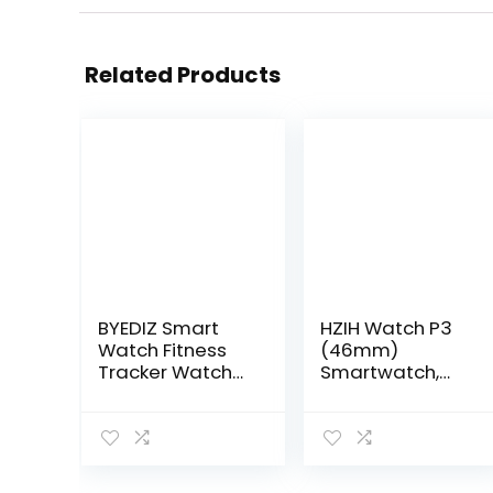
Related Products
BYEDIZ Smart
HZIH Watch P3
Watch Fitness
(46mm)
Tracker Watch
Smartwatch,
mit
1.28 Zoll Display
Schlafüberwach
mit 3D
ung, 5
Glasbildschirm,
Bewegungsaufz
Bluetooth
eichnungsmodi,
Anrufen, P3-