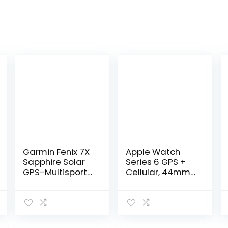
Garmin Fenix 7X
Apple Watch
Sapphire Solar
Series 6 GPS +
GPS-Multisport-
Cellular, 44mm
Smartwatch
Graphite
Touchscreen –
Stainless Steel
DLC Titan –
Case with Black
Musik Player –
Sport Band –
Navigation –
Regular