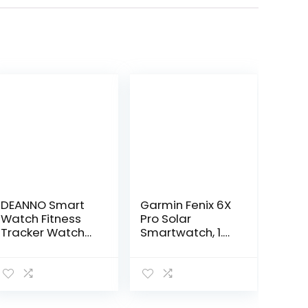
DEANNO Smart
Garmin Fenix 6X
Watch Fitness
Pro Solar
Tracker Watch
Smartwatch, 1.4″
mit
Zoll, 21 Tage
Schlafmonitor, 5
Akkulaufzeit,
Bewegungsaufz
Titan
eichnungsmodi,
(010,02157,24)
Smartwatch