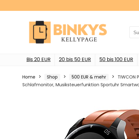
Sea
for:
Bis 20 EUR
20 bis 50 EUR
50 bis 100 EUR
Home
Shop
500 EUR & mehr
TIWCON P8
Schlafmonitor, Musiksteuerfunktion Sportuhr Smart