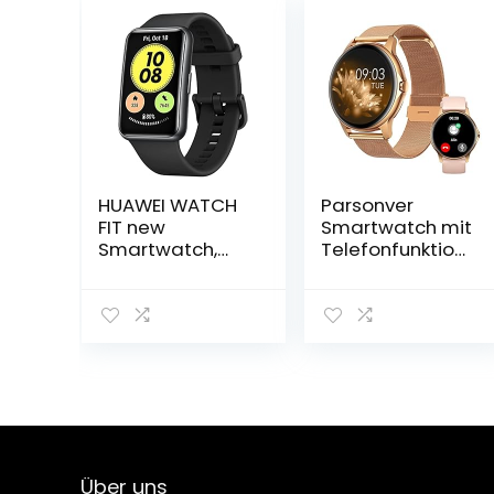
HUAWEI WATCH
Parsonver
FIT new
Smartwatch mit
Smartwatch,
Telefonfunktion,
1,64 Zoll
Smartwatch mit
lebendiges
Metall- und
AMOLED-Display,
Silikonarmband,
10 Tage
wasserdichte
Akkulaufzeit,
Fitnessuhr mit
ganztägige
Herzfrequenzme
SpO2-
sser, SpO2,
Überwachung,
Schlafmonitor,
24/7
Kalorienzähler
Herzfrequenzüb
für Android und
Über uns
erwachung,
iOS-Telefone