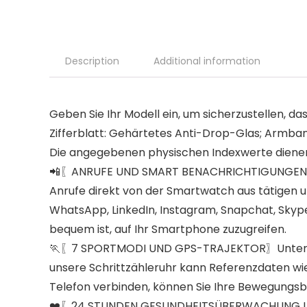
Description
Additional information
Geben Sie Ihr Modell ein, um sicherzustellen, das
Zifferblatt: Gehärtetes Anti-Drop-Glas; Armba
Die angegebenen physischen Indexwerte dienen n
📲〖ANRUFE UND SMART BENACHRICHTIGUNGEN MIT
Anrufe direkt von der Smartwatch aus tätigen 
WhatsApp, LinkedIn, Instagram, Snapchat, Skype, 
bequem ist, auf Ihr Smartphone zuzugreifen.
🏃〖7 SPORTMODI UND GPS-TRAJEKTOR〗Unterstützt
unsere Schrittzähleruhr kann Referenzdaten wie 
Telefon verbinden, können Sie Ihre Bewegungsb
❤️〖24 STUNDEN GESUNDHEITSÜBERWACHUNG UND