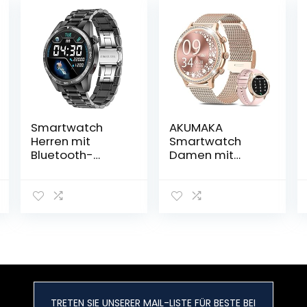
Smartwatch
AKUMAKA
Herren mit
Smartwatch
Bluetooth-
Damen mit
Anruf,1.32″ HD
Telefonfunktion
Voll-
1.32″ Zoll HD,
Touchscreen
Diamond Love,
Fitnessuhr mit
Armbanduhr
Herzfrequenz
SpO2
Schlaf Monitor 10
Pulsmesser
Sportmodi, IP67
Schlafmonitor
Wasserdicht
Menstruationszy
Schrittzähler
klus Schrittzähler
Armbanduhr
Musikplayer
TRETEN SIE UNSERER MAIL-LISTE FÜR BESTE BEI
Männer für
Android iOS