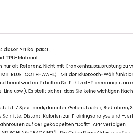
s dieser Artikel passt.
nd: TPU-Material
ur als Referenz. Nicht mit Krankenhausausrüstung zu ver
 BLUETOOTH-WAHL〗 Mit der Bluetooth-Wählfunktion un
und beantworten. Erhalten Sie Echtzeit-Erinnerungen an
Line usw.). Es stellt sicher, dass Sie keine wichtigen Nac
 7 Sportmodi, darunter Gehen, Laufen, Radfahren, Spri
Schritte, Distanz, Kalorien zur Trainingsanalyse und -ve
ahnrouten auf der gekoppelten “Dafit”-APP verfolgen.
 SCHLAF-TRACKING〗 Die CyberDyer-Aktivitäts-Track