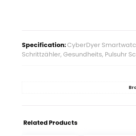
Specification:
CyberDyer Smartwatch 
Schrittzähler, Gesundheits, Pulsuhr S
Br
Related Products