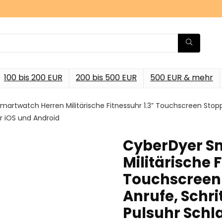
100 bis 200 EUR
200 bis 500 EUR
500 EUR & mehr
artwatch Herren Militärische Fitnessuhr 1.3” Touchscreen Stopp
r iOS und Android
CyberDyer S
Militärische 
Touchscreen 
Anrufe, Schri
Pulsuhr Schl