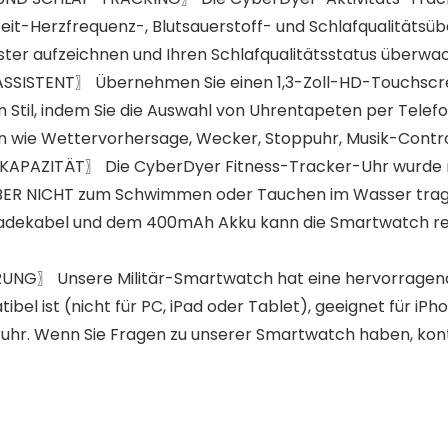
-Herzfrequenz-, Blutsauerstoff- und Schlafqualitätsübe
ster aufzeichnen und Ihren Schlafqualitätsstatus überwa
ISTENT〗 Übernehmen Sie einen 1,3-Zoll-HD-Touchscreen
hen Stil, indem Sie die Auswahl von Uhrentapeten per Tel
en wie Wettervorhersage, Wecker, Stoppuhr, Musik-Contro
PAZITÄT〗 Die CyberDyer Fitness-Tracker-Uhr wurde mit
ER NICHT zum Schwimmen oder Tauchen im Wasser tragen
Ladekabel und dem 400mAh Akku kann die Smartwatch re
G〗 Unsere Militär-Smartwatch hat eine hervorragende K
el ist (nicht für PC, iPad oder Tablet), geeignet für iP
täruhr. Wenn Sie Fragen zu unserer Smartwatch haben, kont