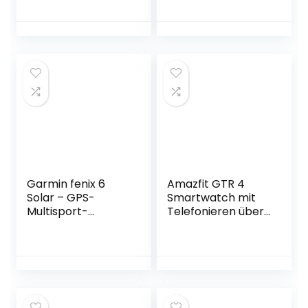
für Senioren I
Saphirglas, Tauch
Telefonuhr mit
Modus,lange
Notruf-Knopf &
Akkulaufzeit,
GPS-Ortung für ein
dratlosses
sicheres Gefühl I
Aufladen,Herzfequ
per App mit der
enz- und SpO2
Familie verbunden
Überwachung,
Bluethooth Anrufe,
38 Monate
Garantie, schwarz
Garmin fenix 6
Amazfit GTR 4
Solar – GPS-
Smartwatch mit
Multisport-
Telefonieren über
Smartwatch mit
Bluetooth und
Solar-Ladefunktion
Musikspeicher,1.43”
für bis zu 16 Tage
AMOLED
Akku. 1,3“ Display
Display,150
und viele
Sportmodi,Alexa,14
vorinstallierte
Tage
Sport-Apps, sehr
Akkulaufzeit,präzis