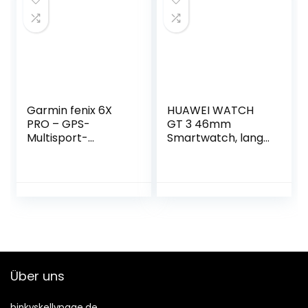
robust,
es GPS-Tracking
wasserdicht bis 10
für Herren
ATM,
Damen,A2166,Blac
Silber/Schwarz
k,One Size
Garmin fenix 6X
HUAWEI WATCH
PRO – GPS-
GT 3 46mm
Multisport-
Smartwatch, lange
Smartwatch mit
Akkulaufzeit,
1,4 Zoll Display,
ganztägige SpO2-
vorinstallierten
Überwachung, KI-
Europakarten,
Lauftrainer,
Garmin Music und
genaue
Garmin Pay.
Herzfrequenzüber
Wasserdicht bis 10
wachung, 100+
ATM und bis zu 21
Trainingsmodi,Deu
Tage Akkulaufzeit
tsche Version,
Über uns
Schwarz
binkyskellypage.de