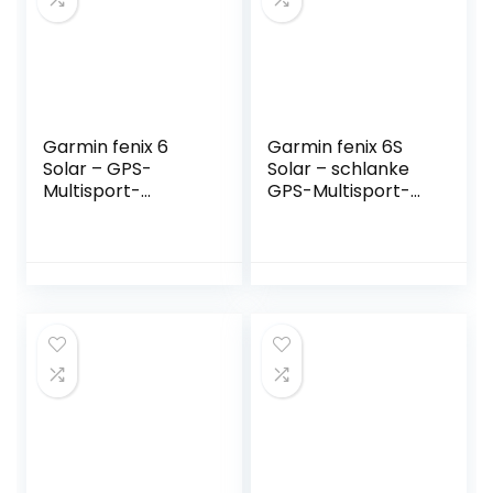
Akkulaufzeit bis zu
7 Tage,
wasserdicht
Garmin fenix 6
Garmin fenix 6S
Solar – GPS-
Solar – schlanke
Multisport-
GPS-Multisport-
Smartwatch mit
Smartwatch mit
Solar-Ladefunktion
Solar-Ladefunktion
für bis zu 16 Tage
für bis zu 10 Tage
Akku. 1,3“ Display
Akku. 1,2“ Display
und viele
für schmale
vorinstallierte
Handgelenke, mit
Sport-Apps, sehr
vorinstallierten
robust,
Sport-Apps,
wasserdicht bis 10
Silber/Schwarz
ATM,
Silber/Schwarz