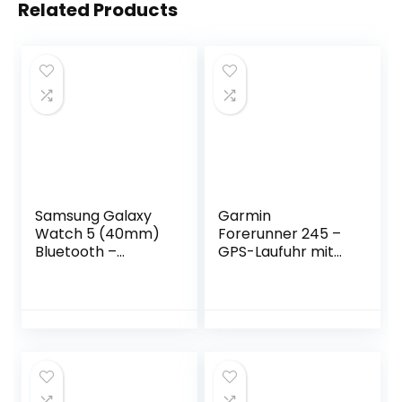
Related Products
Samsung Galaxy
Garmin
Watch 5 (40mm)
Forerunner 245 –
Bluetooth –
GPS-Laufuhr mit
Smartwatch Gold
individuellen
Trainingsplänen,
speziellen
Lauffunktionen und
detaillierter
Trainingsanalyse.
1,2“ (3 cm)
Farbdisplay,