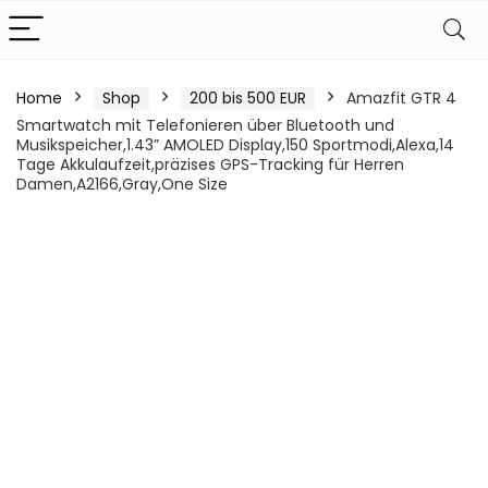
Home
Shop
200 bis 500 EUR
Amazfit GTR 4
Smartwatch mit Telefonieren über Bluetooth und
Musikspeicher,1.43” AMOLED Display,150 Sportmodi,Alexa,14
Tage Akkulaufzeit,präzises GPS-Tracking für Herren
Damen,A2166,Gray,One Size