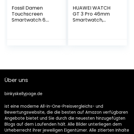
Fossil Damen
HUAWEI WATCH
Touchscreen
GT 3 Pro 46mm
Smartwatch 6.
Smartwatch,
Generation mit
Titangehäuse,
Lautsprecher,
Saphirglas, Tauch
Alexa Built-in,
Modus,lange
Herzfrequenz, NFC
Akkulaufzeit,
und Smartphone
dratlosses
Benachrichtigunge
Aufladen,Herzfequ
n
enz- und SpO2
Überwachung,
Bluethooth Anrufe,
Über uns
38 Monate
Garantie, schwarz
binkyskellypage.de
ist eine moderne All-in-One-Preisvergleichs- und
Bewertungswebsite, die die besten auf Amazon verfügbaren
Angebote bietet und Sie durch die neuesten hinzugefügten
Blogs auf dem Laufenden hält. Alle Bilder unterliegen dem
Urheberrecht ihrer jeweiligen Eigentümer. Alle zitierten Inhalte